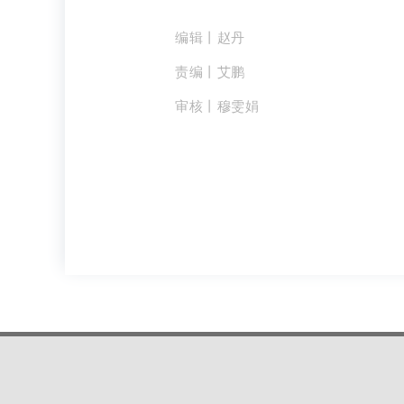
编辑丨赵丹
责编丨艾鹏
审核丨穆雯娟