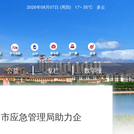
2026年08月07日
(
周四
)
17
~
35℃
多云
看电视
听广播
员
学习强国
微博
APP
公益
专栏
数字报
】市应急管理局助力企