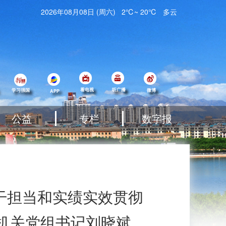
2026年08月08日
(
周六
)
2℃
~
20℃
多云
看电视
听广播
学习强国
微博
APP
公益
专栏
数字报
干担当和实绩实效贯彻
机关党组书记刘晓斌