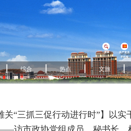
搜索
共产党员
手机报
综合
热点
文旅
雄关“三抓三促行动进行时”】以实
 ——访市政协党组成员、秘书长、