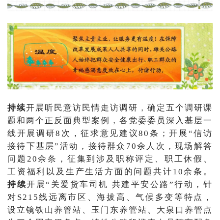
持续
开展听民意访民情走访调研，确定五个调研课
题和两个正反面典型案例，各党委委员深入基层一
线开展调研8次，征求意见建议80条；开展“信访
接待下基层”活动，接待群众70余人次，现场解答
问题20余条，征集到涉及职称评定、职工休假、
工资福利以及生产生活方面的问题共计10余条。
持续
开展“关爱货车司机 共建平安公路”行动，针
对S215线远离市区、海拔高、气候多变等特点，
设立镜铁山养管站、玉门东养管站、大泉口养管点