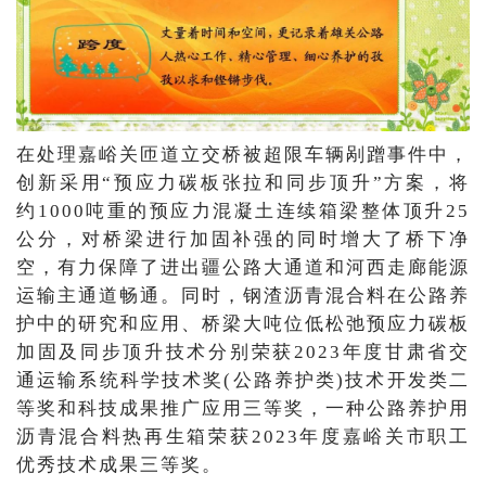
在处理嘉峪关匝道立交桥被超限车辆剐蹭事件中，
创新采用“预应力碳板张拉和同步顶升”方案，将
约1000吨重的预应力混凝土连续箱梁整体顶升25
公分，对桥梁进行加固补强的同时增大了桥下净
空，有力保障了进出疆公路大通道和河西走廊能源
运输主通道畅通。同时，钢渣沥青混合料在公路养
护中的研究和应用、桥梁大吨位低松弛预应力碳板
加固及同步顶升技术分别荣获2023年度甘肃省交
通运输系统科学技术奖(公路养护类)技术开发类二
等奖和科技成果推广应用三等奖，一种公路养护用
沥青混合料热再生箱荣获2023年度嘉峪关市职工
优秀技术成果三等奖。