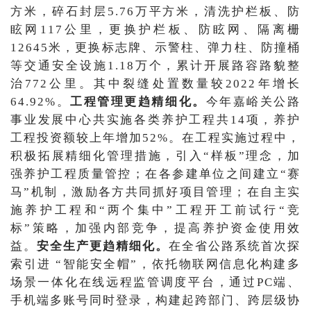
方米，碎石封层5.76万平方米，清洗护栏板、防
眩网117公里，更换护栏板、防眩网、隔离栅
12645米，更换标志牌、示警柱、弹力柱、防撞桶
等交通安全设施1.18万个，累计开展路容路貌整
治772公里。其中裂缝处置数量较2022年增长
64.92%。
工程管理更趋精细化。
今年嘉峪关公路
事业发展中心共实施各类养护工程共14项，养护
工程投资额较上年增加52%。在工程实施过程中，
积极拓展精细化管理措施，引入“样板”理念，加
强养护工程质量管控；在各参建单位之间建立“赛
马”机制，激励各方共同抓好项目管理；在自主实
施养护工程和“两个集中”工程开工前试行“竞
标”策略，加强内部竞争，提高养护资金使用效
益。
安全生产更趋精细化。
在全省公路系统首次探
索引进 “智能安全帽”，依托物联网信息化构建多
场景一体化在线远程监管调度平台，通过PC端、
手机端多账号同时登录，构建起跨部门、跨层级协