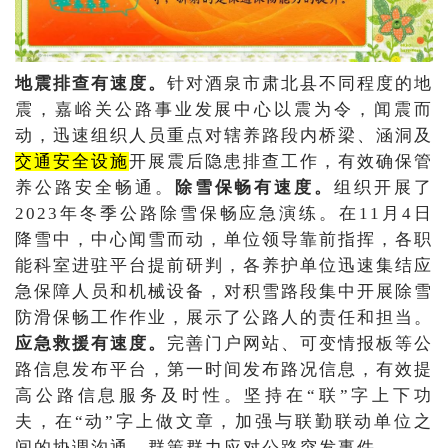
地震排查有速度。
针对酒泉市肃北县不同程度的地
震，嘉峪关公路事业发展中心以震为令，闻震而
动，迅速组织人员重点对辖养路段内桥梁、涵洞及
交通安全设施
开展震后隐患排查工作，有效确保管
养公路安全畅通。
除雪保畅有速度。
组织开展了
2023年冬季公路除雪保畅应急演练。在11月4日
降雪中，中心闻雪而动，单位领导靠前指挥，各职
能科室进驻平台提前研判，各养护单位迅速集结应
急保障
人员和机械设备，对积雪路段集中开展除雪
防滑保畅工作作业，展示了公路人的责任和担当。
应急救援有速度。
完善门户网站、可变情报板等公
路信息发布平台，第一时间发布路况信息，有效提
高公路信息服务及时性。坚持在“联”字上下功
夫，在“动”字上做文章，加强与联勤联动单位之
间的协调沟通，群策群力应对公路突发事件。