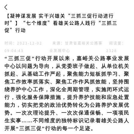
【凝神谋发展 实干兴雄关“三抓三促行动进行
时”】“七个维度”看雄关公路人践行“三抓三
促”行动
时间：2023-12-02
来源：甘肃省嘉峪关公路事
阅读量：
09:04:43
业发展中心
2328
“三抓三促”行动开展以来，嘉峪关公路事业发展
中心以问题为导向，从党委班子做起、从单位机关
抓起、从基础工作严起，聚焦能力短板抓学习、聚
焦工作效率抓落实、聚焦工作作风抓效能，坚持围
绕养护中心工作，深化全周期管理，实施闭环式运
行，强化服务保障措施，提升养护技能和应急处置
能力，切实把党的政治优势转化为公路养护发展优
势。一次次理论提升、一次次保通保畅、一项项民
生实事……不同维度的独特标识记录着雄关公路人
开展“三抓三促”行动的每一个足迹。