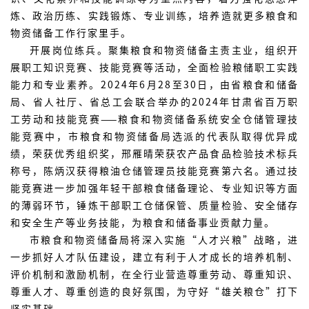
炼、政治历练、实践锻炼、专业训练，培养造就更多粮食和
物资储备工作行家里手。
开展岗位练兵。聚集粮食和物资储备主责主业，组织开
展职工知识竞赛、技能竞赛等活动，全面检验粮储职工实践
能力和专业素养。2024年6月28至30日，由省粮食和储备
局、省人社厅、省总工会联合举办的2024年甘肃省百万职
工劳动和技能竞赛——粮食和物资储备系统安全仓储管理技
能竞赛中，市粮食和物资储备局选派的代表队取得优异成
绩，荣获优秀组织奖，邢雁晴荣获农产品食品检验技术标兵
称号，陈炳汉获得粮油仓储管理员技能竞赛第六名。通过技
能竞赛进一步加强年轻干部粮食储备理论、专业知识等方面
的薄弱环节，锤炼干部职工仓储保管、质量检验、安全储存
和安全生产等业务技能，为粮食和储备事业贡献力量。
市粮食和物资储备局将深入实施“人才兴粮”战略，进
一步抓好人才队伍建设，建立有利于人才成长的培养机制、
评价机制和激励机制，在全行业营造尊重劳动、尊重知识、
尊重人才、尊重创造的良好氛围，为守好“雄关粮仓”打下
坚实基础。