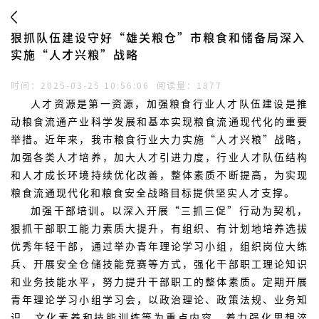
狠抓队伍建设守好“雄关粮仓”市粮食和储备局深入
实施“人才兴粮”战略
时间：2025-03-25 10:56:06
阅读量：1877
人才资源是第一资源，加强粮食行业人才队伍建设是推
动粮食流通产业科学发展和基本实现粮食流通现代化的重要
举措。近年来，我市粮食行业大力实施“人才兴粮”战略，
加强各类人才培养，加大人才引进力度，行业人才队伍结构
和人才成长环境持续优化改善，整体素质不断提高，为实现
粮食流通现代化和粮食安全战略目标提供坚实人才支撑。
加强干部培训。以深入开展“三抓三促”行动为契机，
狠抓干部职工能力素质大提升，有组织、有计划地培养选拔
优秀年轻干部，通过举办青年理论学习小组，组织岗位大练
兵、开展安全仓储技能竞赛等方式，强化干部职工理论知识
和业务技能水平，努力提升干部职工的整体素质。定期开展
青年理论学习小组学习会，以政治理论、政策法规、业务知
识、文化素养和技能训练等为重点内容，着力强化思想淬