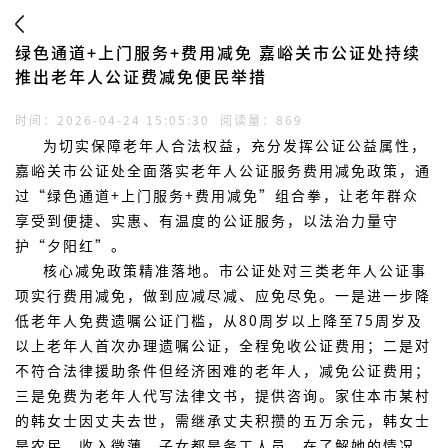
绿色通道+上门服务+费用减免 嘉峪关市公证处持续
推出老年人公证费减免便民举措
时间：2026-04-24 15:05:30
阅读量：869
为切实保障老年人合法权益，充分发挥公证公益属性，
嘉峪关市公证处全面落实老年人公证服务费用减免政策，通
过“绿色通道+上门服务+费用减免”组合拳，让老年群众
享受到便捷、实惠、有温度的公证服务，以法治力量守
护“夕阳红”。
核心减免政策精准落地。市公证处对三类老年人公证事
项实行费用减免，做到应减尽减、应免尽免。一是进一步降
低老年人免费遗嘱公证门槛，从80周岁以上降至75周岁及
以上老年人首次办理遗嘱公证，全程免收公证费用；二是对
不符合法律援助条件但经济困难的老年人，减免公证费用；
三是免费为老年人代写法律文书，提供咨询。家住本市某村
的韩女士因丈夫去世，需继承丈夫积攒的五万余元，韩女士
是农民，收入微薄，子女都是务工人员，在了解她的情况