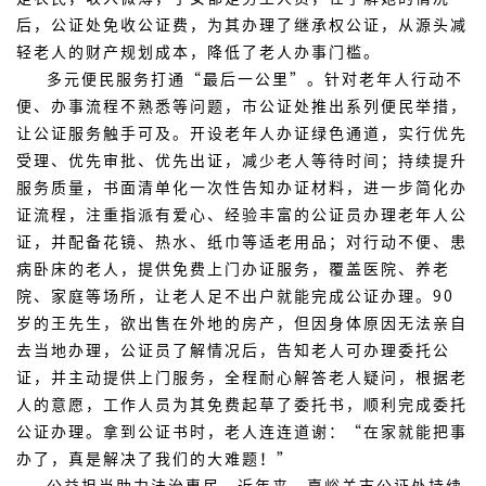
后，公证处免收公证费，为其办理了继承权公证，从源头减
轻老人的财产规划成本，降低了老人办事门槛。
多元便民服务打通“最后一公里”。针对老年人行动不
便、办事流程不熟悉等问题，市公证处推出系列便民举措，
让公证服务触手可及。开设老年人办证绿色通道，实行优先
受理、优先审批、优先出证，减少老人等待时间；持续提升
服务质量，书面清单化一次性告知办证材料，进一步简化办
证流程，注重指派有爱心、经验丰富的公证员办理老年人公
证，并配备花镜、热水、纸巾等适老用品；对行动不便、患
病卧床的老人，提供免费上门办证服务，覆盖医院、养老
院、家庭等场所，让老人足不出户就能完成公证办理。90
岁的王先生，欲出售在外地的房产，但因身体原因无法亲自
去当地办理，公证员了解情况后，告知老人可办理委托公
证，并主动提供上门服务，全程耐心解答老人疑问，根据老
人的意愿，工作人员为其免费起草了委托书，顺利完成委托
公证办理。拿到公证书时，老人连连道谢：“在家就能把事
办了，真是解决了我们的大难题！”
公益担当助力法治惠民。近年来，嘉峪关市公证处持续